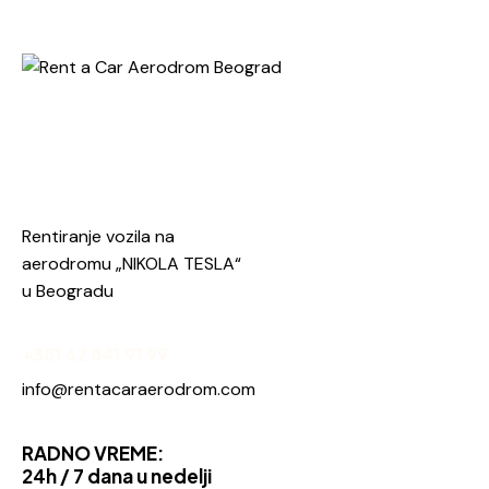
Rentiranje vozila na
aerodromu „NIKOLA TESLA“
u Beogradu
+381 62 841 91 99
info@rentacaraerodrom.com
RADNO VREME:
24h / 7 dana u nedelji