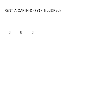
RENT A CAR IN
© {{Y}}. Trud&Rad>