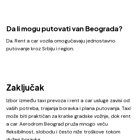
Da li mogu putovati van Beograda?
Da. Rent a car vozila omogućavaju jednostavno
putovanje kroz Srbiju i region.
Zaključak
Izbor između taxi prevoza i rent a car usluge zavisi od
vaših potreba, trajanja boravka i plana putovanja. Taxi
može biti praktičan za kratke gradske vožnje, dok rent
a car Aerodrom Beograd pruža mnogo veću
fleksibilnost, slobodu i često niže troškove tokom
dužeg boravka.