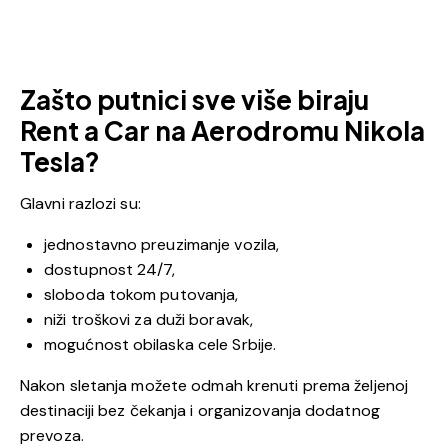
Zašto putnici sve više biraju
Rent a Car na Aerodromu Nikola
Tesla?
Glavni razlozi su:
jednostavno preuzimanje vozila,
dostupnost 24/7,
sloboda tokom putovanja,
niži troškovi za duži boravak,
mogućnost obilaska cele Srbije.
Nakon sletanja možete odmah krenuti prema željenoj
destinaciji bez čekanja i organizovanja dodatnog
prevoza.