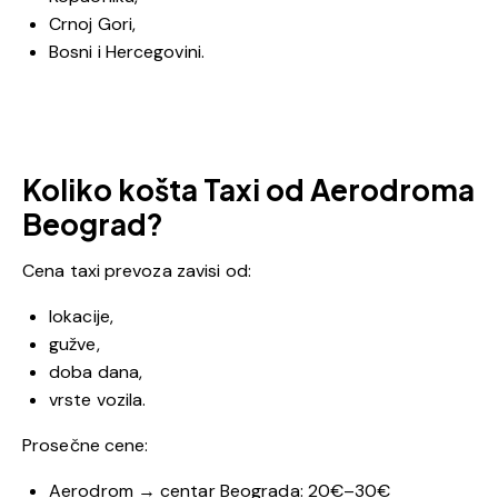
Crnoj Gori,
Bosni i Hercegovini.
Koliko košta Taxi od Aerodroma
Beograd?
Cena taxi prevoza zavisi od:
lokacije,
gužve,
doba dana,
vrste vozila.
Prosečne cene:
Aerodrom → centar Beograda: 20€–30€