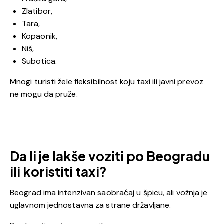
Zlatibor,
Tara,
Kopaonik,
Niš,
Subotica.
Mnogi turisti žele fleksibilnost koju taxi ili javni prevoz
ne mogu da pruže.
Da li je lakše voziti po Beogradu
ili koristiti taxi?
Beograd ima intenzivan saobraćaj u špicu, ali vožnja je
uglavnom jednostavna za strane državljane.