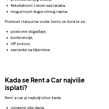
fleksibilnosti tokom sastanaka,
mogućnosti dugoročnog najma.
Premium i luksuzna vozila često se koriste za:
poslovne događaje,
konferencije,
VIP prevoz,
sastanke sa klijentima.
Kada se Rent a Car najviše
isplati?
Rent a car je najbolji izbor kada:
ostajete više dana,