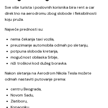
Sve više turista i poslovnih korisnika bira rent a car
direktno na aerodromu zbog slobode i fleksibilnosti
koju pruža.
Najveće prednosti su:
nema čekanja taxi vozila,
preuzimanje automobila odmah po sletanju,
potpuna sloboda kretanja,
mogućnost obilaska Srbije,
niži troškovi kod dužeg boravka.
Nakon sletanja na Aerodrom Nikola Tesla možete
odmah nastaviti putovanje prema:
centru Beograda,
Novom Sadu,
Zlatiboru,
Kopaoniku,