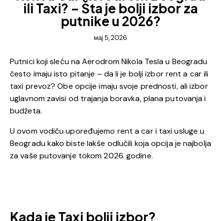
ili Taxi? – Šta je bolji izbor za
putnike u 2026?
мај 5, 2026
Putnici koji sleću na Aerodrom Nikola Tesla u Beogradu
često imaju isto pitanje – da li je bolji izbor rent a car ili
taxi prevoz? Obe opcije imaju svoje prednosti, ali izbor
uglavnom zavisi od trajanja boravka, plana putovanja i
budžeta.
U ovom vodiču upoređujemo rent a car i taxi usluge u
Beogradu kako biste lakše odlučili koja opcija je najbolja
za vaše putovanje tokom 2026. godine.
Kada je Taxi bolji izbor?