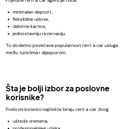
Pojedine rent a car agencije nude:
minimalan depozit,
fleksibilne uslove,
debitne kartice,
jednostavniju rezervaciju.
To dodatno povećava popularnost rent a car usluge
među turistima i dijasporom.
Šta je bolji izbor za poslovne
korisnike?
Poslovni korisnici najčešće biraju rent a car zbog:
uštede vremena,
profesionalnijeg utiska,