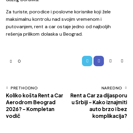
Za turiste, porodice i poslovne korisnike koji žele
maksimalnu kontrolu nad svojim vremenom i
putovanjem, rent a car ostaje jedno od najboljih
rešenja prilikom dolaska u Beograd.
0
PRETHODNO
NAREDNO
Koliko košta Rent a Car
Rent a Car za dijasporu
Aerodrom Beograd
u Srbiji – Kako iznajmiti
2026? – Kompletan
auto brzo i bez
vodič
komplikacija?